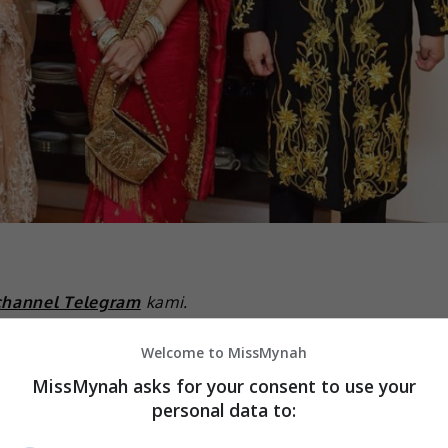
channel Telegram
kami.
 berpeluang menghadiri majlis ulang tahun kelahiran
Welcome to MissMynah
Norashikin, yang berlangsung secara tertutup hujung
MissMynah asks for your consent to use your
personal data to:
od itu, Fazura bersama suaminya yang juga pelakon,