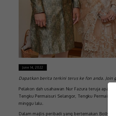
June 14, 2022
Dapatkan berita terkini terus ke fon anda. Join
Pelakon dah usahawan Nur Fazura teruja apabila
Tengku Permaisuri Selangor, Tengku Permaisuri 
minggu lalu.
Dalam majlis peribadi yang bertemakan Bollywo