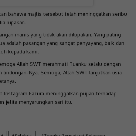
tan bahawa majlis tersebut telah meninggalkan seribu
ia lupakan.
ngan manis yang tidak akan dilupakan. Yang paling
dua adalah pasangan yang sangat penyayang, baik dan
toh kepada kami.
, semoga Allah SWT merahmati Tuanku selalu dengan
 lindungan-Nya. Semoga, Allah SWT lanjutkan usia
atanya.
t Instagram Fazura meninggalkan pujian terhadap
 jelita menyarungkan sari itu.
yi
Selebriti
Tengku Permaisuri Selangor