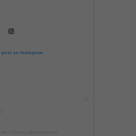
s post on Instagram
y Nur Fazura (@missfazura)