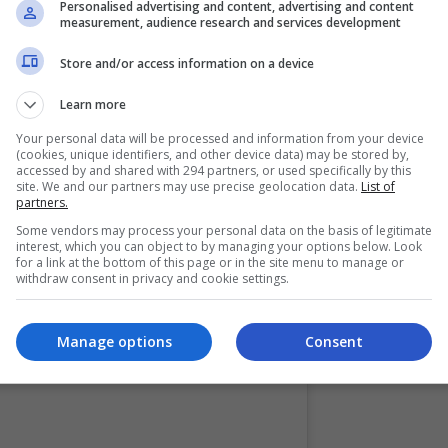
Personalised advertising and content, advertising and content
epada Tengku Permaisuri.
measurement, audience research and services development
epada DYMM Tengku Permaisuri pada majlis tersebut. Misi
Store and/or access information on a device
anis kepada Tuanku Permaisuri.
Learn more
 menuju ke hadapan baginda sambil diiringi nyanyian
Your personal data will be processed and information from your device
(cookies, unique identifiers, and other device data) may be stored by,
mengalami kejutan ialah kami berdua.
accessed by and shared with 294 partners, or used specifically by this
site. We and our partners may use precise geolocation data.
List of
partners.
Some vendors may process your personal data on the basis of legitimate
angat berkenan dan sukacita dengan kehadiran kami.
interest, which you can object to by managing your options below. Look
for a link at the bottom of this page or in the site menu to manage or
uh besar jiwa baginda Tuanku berdua,” katanya.
withdraw consent in privacy and cookie settings.
Manage options
Consent