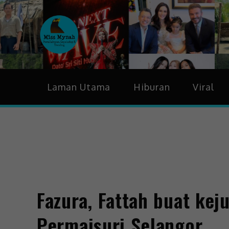
MissMynah
Portal Hiburan, Gaya H
Laman Utama
Hiburan
Viral
Fazura, Fattah buat ke
Permaisuri Selangor