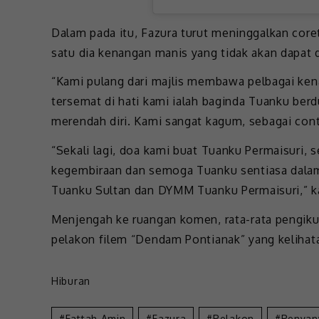
Dalam pada itu, Fazura turut meninggalkan core
satu dia kenangan manis yang tidak akan dapat d
“Kami pulang dari majlis membawa pelbagai kena
tersemat di hati kami ialah baginda Tuanku ber
merendah diri. Kami sangat kagum, sebagai con
“Sekali lagi, doa kami buat Tuanku Permaisuri
kegembiraan dan semoga Tuanku sentiasa dalam
Tuanku Sultan dan DYMM Tuanku Permaisuri,” k
Menjengah ke ruangan komen, rata-rata pengiku
pelakon filem “Dendam Pontianak” yang kelihatan
Hiburan
Fattah Amin
Fazura
Pelakon
Penyan