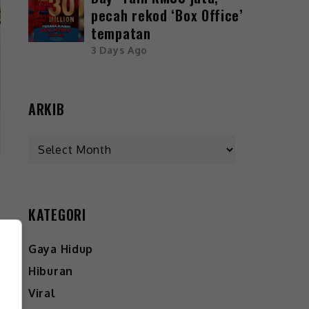
pecah rekod ‘Box Office’
tempatan
3 Days Ago
ARKIB
KATEGORI
Gaya Hidup
Hiburan
Viral