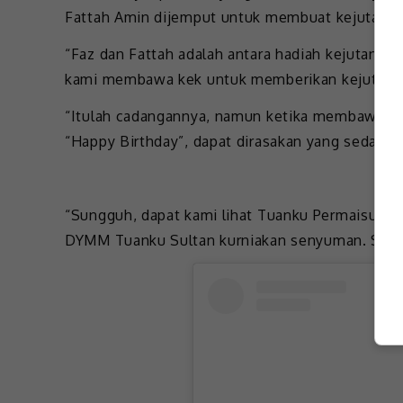
Fattah Amin dijemput untuk membuat kejutan k
“Faz dan Fattah adalah antara hadiah kejutan k
kami membawa kek untuk memberikan kejutan m
“Itulah cadangannya, namun ketika membawa kek
“Happy Birthday”, dapat dirasakan yang sedang 
“Sungguh, dapat kami lihat Tuanku Permaisuri s
DYMM Tuanku Sultan kurniakan senyuman. Sungg