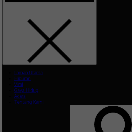
Laman Utama
Hiburan
Viral
Gaya Hidup
Acara
Tentang Kami