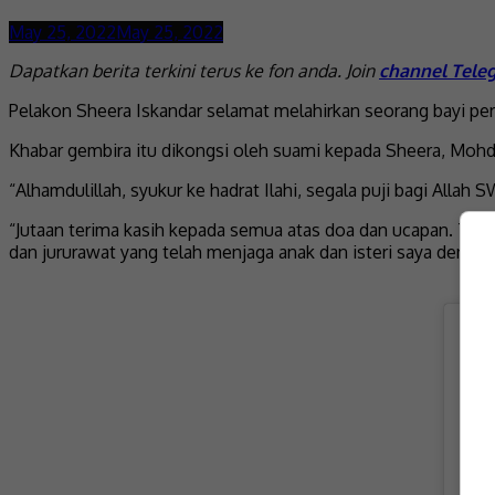
May 25, 2022
May 25, 2022
Dapatkan berita terkini terus ke fon anda. Join
channel Tele
Pelakon Sheera Iskandar selamat melahirkan seorang bayi pe
Khabar gembira itu dikongsi oleh suami kepada Sheera, Mohd.
“Alhamdulillah, syukur ke hadrat Ilahi, segala puji bagi Alla
“Jutaan terima kasih kepada semua atas doa dan ucapan. Teri
dan jururawat yang telah menjaga anak dan isteri saya dengan 