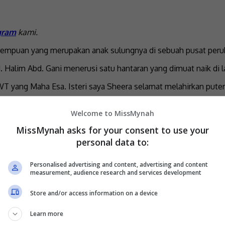
gram
kami.
rempuan yang merupakan anak sulungnya di sebuah pusat peruba
 Halim Abd. Gani menerusi satu hantaran yang dimuat naik di 
h SWT yang Maha Esa. Isteri saya Sheera selamat melahirkan pute
ma kasih juga buat para petugas di Hospital Canselor Tuanku 
Welcome to MissMynah
baik,” tulisnya.
MissMynah asks for your consent to use your
personal data to:
Personalised advertising and content, advertising and content
measurement, audience research and services development
Store and/or access information on a device
Learn more