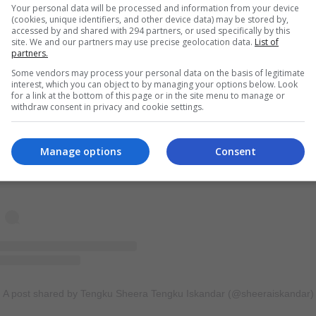
Your personal data will be processed and information from your device
(cookies, unique identifiers, and other device data) may be stored by,
accessed by and shared with 294 partners, or used specifically by this
site. We and our partners may use precise geolocation data.
List of
partners.
Some vendors may process your personal data on the basis of legitimate
interest, which you can object to by managing your options below. Look
for a link at the bottom of this page or in the site menu to manage or
withdraw consent in privacy and cookie settings.
View this post on Instagram
Manage options
Consent
A post shared by Tengku Sheera Tengku Iskandar (@sheeraiskandar)