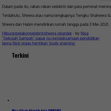
Dalam pada itu, rakan-rakan selebriti dan para peminat meni
Terdahulu, Sheera atau nama lengkapnya Tengku Shaheera Ilan
Sheera dan Halim mendirikan rumah tangga pada 3 Mei 2021.
Hiburan
pelakon
selebriti
sheera iskandar
- by
Nisa
“Sekolah Sampah” papar isu ketidaksamaan pendidikan
Janna Nick tegas hentikan ‘body shaming’
Terkini
Mira Filzah dilantik duta OWNDAYS