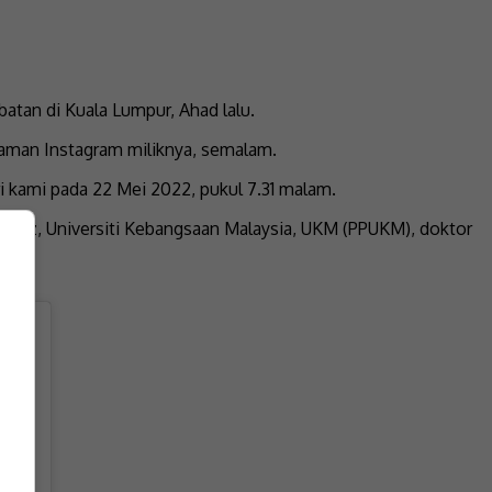
tan di Kuala Lumpur, Ahad lalu.
laman Instagram miliknya, semalam.
ri kami pada 22 Mei 2022, pukul 7.31 malam.
Muhriz, Universiti Kebangsaan Malaysia, UKM (PPUKM), doktor