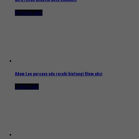
19 hours ago
Adam Lee percaya ada rezeki bintangi filem aksi
2 days ago