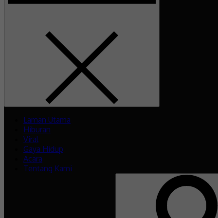
Laman Utama
Hiburan
Viral
Gaya Hidup
Acara
Tentang Kami
Search
for: