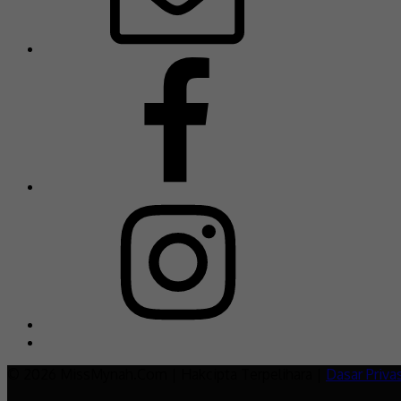
© 2026 MissMynah.Com | Hakcipta Terpelihara |
Dasar Privas