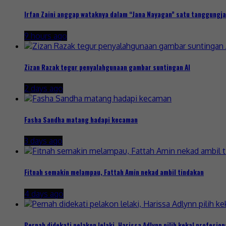
Irfan Zaini anggap wataknya dalam “Jana Nayagan” satu tanggungj
9 hours ago
Zizan Razak tegur penyalahgunaan gambar suntingan AI
2 days ago
Fasha Sandha matang hadapi kecaman
3 days ago
Fitnah semakin melampau, Fattah Amin nekad ambil tindakan
4 days ago
Pernah didekati pelakon lelaki, Harissa Adlynn pilih kekal profesion