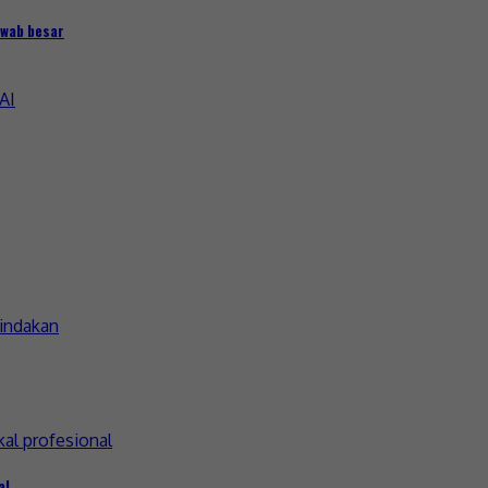
awab besar
al