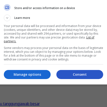
Store and/or access information on a device
Learn more
Your personal data will be processed and information from your device
A post shared by Elizabeth Tan (@elizabethtan)
(cookies, unique identifiers, and other device data) may be stored by,
accessed by and shared with 294 partners, or used specifically by this
site. We and our partners may use precise geolocation data.
List of
 belah pihak setelah Warner Music bersetuju untuk melepaskan 
partners.
Some vendors may process your personal data on the basis of legitimate
rner Music adalah memberi tumpuan sepenuhnya kepada kerjay
interest, which you can object to by managing your options below. Look
for a link at the bottom of this page or in the site menu to manage or
withdraw consent in privacy and cookie settings.
man selepas tiga tahun bernaung di bawah syarikat rakaman itu
 by
Nisa
Manage options
Consent