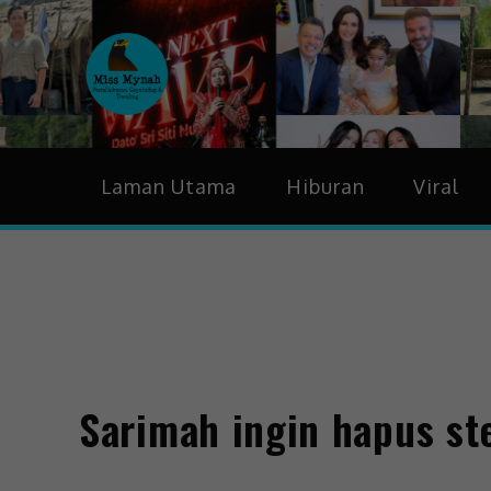
MissMynah
Portal Hiburan, Gaya H
Laman Utama
Hiburan
Viral
Sarimah ingin hapus st