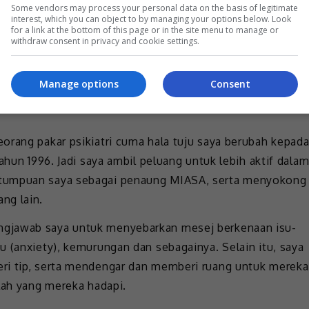
Some vendors may process your personal data on the basis of legitimate
interest, which you can object to by managing your options below. Look
penaung MIASA.
for a link at the bottom of this page or in the site menu to manage or
withdraw consent in privacy and cookie settings.
ya untuk memberi kesedaran dan belajar dengan lebih
aru ini saya baru sahaja selesai menjalani kursus
Manage options
Consent
nya untuk memberi sokongan emosi dan kaunseling kepada
orang pakar psikiatri cuma hala tuju saya berubah kepad
ahun 1996. Jadi saya ambil peluang untuk lebih aktif dala
 tumpuan saya sebagai penaung MIASA, serta menyokong
ng lain.
ngjawab saya untuk menyebarkan mesej berkenaan isu-
u (anxiety), kemurungan dan sebagainya. Selain itu, saya
ri tip, serta mendengar dan memberi ruang untuk mereka
lah yang mereka hadapi.