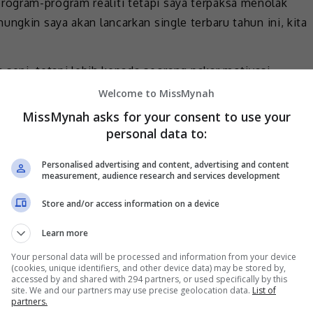
ogram-program realiti tetapi saya terpaksa menolak
ungkin saya akan lancarkan single terbaru tahun ini, kita
a seni, tetapi lebih kepada seorang pakar motivasi,
‘edutainer’. Sejujurnya, saya sangat selesa dengan
Welcome to MissMynah
untuk menjadi ‘speaker’ bagi membincangkan topik
MissMynah asks for your consent to use your
ara yang akan dianjurkan bulan ini.
personal data to:
i
seorang
penggiat
seni
sejak
bergelar
ibu?
Personalised advertising and content, advertising and content
measurement, audience research and services development
lebih berat apabila sudah bergelar ibu. Jadi ianya
Store and/or access information on a device
emastikan tumpuan saya boleh diberikan sepenuhnya
a saya teruskan kerjaya saya sejak 25 tahun lalu, saya
Learn more
jadi saya terpaksa berkorban sedikit.
Your personal data will be processed and information from your device
(cookies, unique identifiers, and other device data) may be stored by,
ah mencecah 44 tahun, dan ini adalah masanya di mana
accessed by and shared with 294 partners, or used specifically by this
site. We and our partners may use precise geolocation data.
List of
kan tetapi, saya masih boleh pertimbangkan sekiranya
partners.
rja di televisyen dan radio jika masanya bersesuaian.