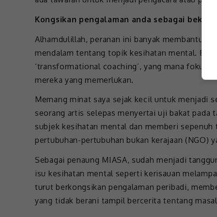
Kongsikan pengalaman anda sebagai bekas 
Alhamdulillah, peranan ini banyak membantu sa
mendalam tentang topik kesihatan mental. Baru-b
‘transformational coaching’, yang mana fokus
mereka yang memerlukan.
Memang minat saya sejak kecil untuk menjadi se
seorang artis selepas menyertai uji bakat pada t
subjek kesihatan mental dan memberi sepenuh
pertubuhan-pertubuhan bukan kerajaan (NGO) ya
Sebagai penaung MIASA, sudah menjadi tanggu
isu kesihatan mental seperti kerisauan melampa
turut berkongsikan pengalaman peribadi, membe
yang tidak berani tampil bercerita tentang masa