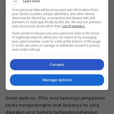
Learn more
Your personal data will be processed and information from
your device (cookies, unique identifiers, and other device
“Kalau orang lain tanya, memang saya jawab tak
data) may be stored by, accessed by and shared with 294
partners, or used specifically by this site. We and our partners
kisah mana-mana jantina tetapi saya tak boleh
may use precise geolocation data.
List of partners.
sembunyikan daripada rakan-rakan baik saya.
Some vendors may process your personal data on the basis
of legitimate interest, which you can object to by managing
Mereka mesti tahu saya nak bayi perempuan.
your options below. Look for a link at the bottom of this page
or in the site menu to manage or withdraw consent in privacy
“Sejak Rayyan lahir lagi, saya berdoa untuk
and cookie settings.
dikurniakan zuriat perempuan tetapi saya tak tahu
bila Allah akan beri. Jadi selama dua tahun saya
Consent
terus berdoa.
Manage options
“MashaAllah. Allah tu sangat baik dengan El. Allah
izinkan. Syukur, syukur Alhamdulillah,” luahnya.
Dalam pada itu, Elfira turut berkongsi pengalaman
ketika mengandungkan anak keduanya itu yang
dikatakan amat berbeza berbanding kehamilan