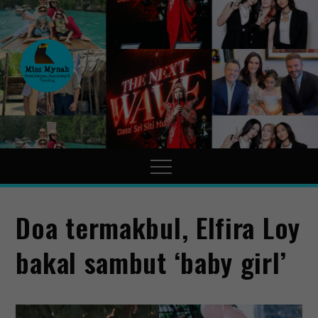
MissMynah
Portal Hiburan, Gaya Hidup
& Trending
Doa termakbul, Elfira Loy
bakal sambut ‘baby girl’