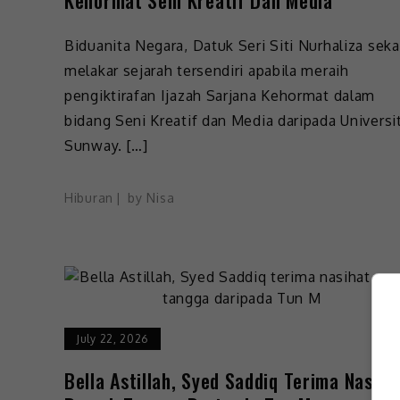
Biduanita Negara, Datuk Seri Siti Nurhaliza seka
melakar sejarah tersendiri apabila meraih
pengiktirafan Ijazah Sarjana Kehormat dalam
bidang Seni Kreatif dan Media daripada Universit
Sunway. […]
Hiburan
by
Nisa
July 22, 2026
Bella Astillah, Syed Saddiq Terima Nasiha