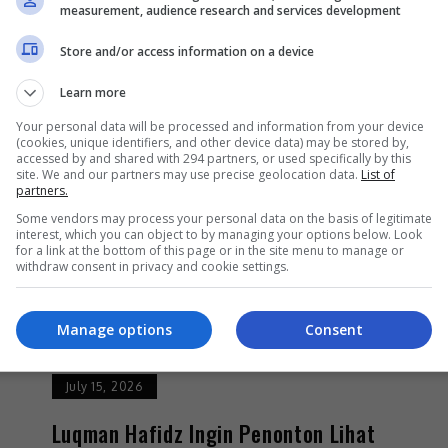
Berhijrah Ke China Tahun Depan
measurement, audience research and services development
Store and/or access information on a device
n
Selepas mencipta fenomena di China, penyanyi
Shila Amzah mendedahkan perancangannya untuk
Learn more
s
berhijrah ke negara itu bersama keluarga selewat-
Your personal data will be processed and information from your device
lewatnya pada penghujung tahun depan. Shila,
(cookies, unique identifiers, and other device data) may be stored by,
accessed by and shared with 294 partners, or used specifically by this
atau nama […]
site. We and our partners may use precise geolocation data.
List of
partners.
Some vendors may process your personal data on the basis of legitimate
Hiburan
by
Nisa
interest, which you can object to by managing your options below. Look
for a link at the bottom of this page or in the site menu to manage or
withdraw consent in privacy and cookie settings.
Manage options
Consent
July 15, 2026
Luqman Hafidz Ingin Penonton Lihat