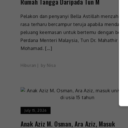
Rumah Tangga Daripada Tun M
Pelakon dan penyanyi Bella Astillah menzahirka
rasa terharu bercampur teruja apabila mendapat
peluang keemasan untuk bertemu dengan beka
Perdana Menteri Malaysia, Tun Dr. Mahathir
Mohamad. […]
Hiburan
by
Nisa
July 15, 2026
Anak Aziz M. Osman, Ara Aziz, Masuk