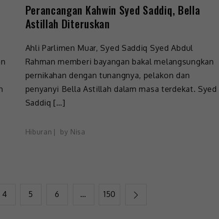
Perancangan Kahwin Syed Saddiq, Bella
Astillah Diteruskan
Ahli Parlimen Muar, Syed Saddiq Syed Abdul
an
Rahman memberi bayangan bakal melangsungkan
pernikahan dengan tunangnya, pelakon dan
n
penyanyi Bella Astillah dalam masa terdekat. Syed
Saddiq […]
Hiburan
by
Nisa
4
5
6
…
150