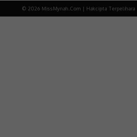
© 2026 MissMynah.Com | Hakcipta Terpelihara