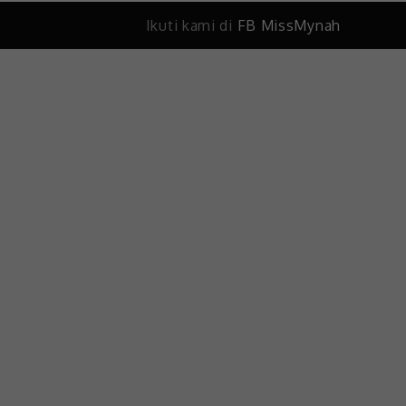
Ikuti kami di
FB MissMynah