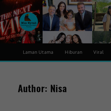
MissMynah
Portal Hiburan, Gaya H
Laman Utama
Hiburan
Viral
Author:
Nisa