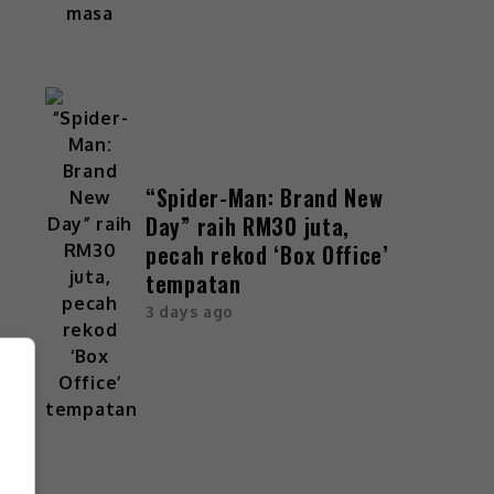
“Spider-Man: Brand New
Day” raih RM30 juta,
pecah rekod ‘Box Office’
tempatan
3 days ago