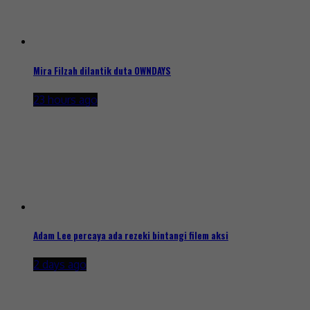
Mira Filzah dilantik duta OWNDAYS
23 hours ago
Adam Lee percaya ada rezeki bintangi filem aksi
2 days ago