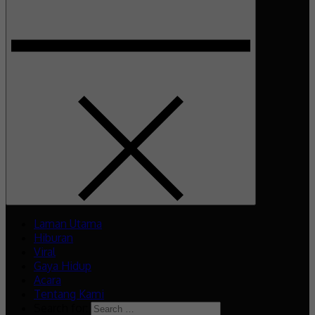
Laman Utama
Hiburan
Viral
Gaya Hidup
Acara
Tentang Kami
Search for: