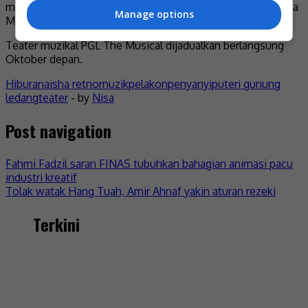
memperkenalkan dua watak Puteri, iaitu Aisha dan juga Mila
Manage options
Mohsin.
Teater muzikal PGL The Musical dijadualkan berlangsung
Oktober depan.
Hiburan
aisha retno
muzik
pelakon
penyanyi
puteri gunung
ledang
teater
- by
Nisa
Post navigation
Fahmi Fadzil saran FINAS tubuhkan bahagian animasi pacu
industri kreatif
Tolak watak Hang Tuah, Amir Ahnaf yakin aturan rezeki
Terkini