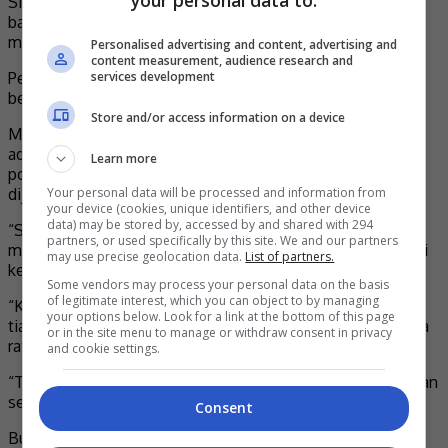
your personal data to:
Sipulijam, mendedahkan bahawa seluruh tenaga kerja dan
barisan pelakon sedang melalui fasa latihan yang amat
mencabar dan berintensiti tinggi.
Personalised advertising and content, advertising and
content measurement, audience research and
Perkara itu bertujuan memastikan kualiti pementasan
services development
berkenaan berada pada tahap tertinggi.
Store and/or access information on a device
Malah, pelantun lagu “Jodoh Lebaran” itu turut menafikan
adanya diskriminasi atau layanan istimewa berasaskan
Learn more
populariti semata-mata sepanjang proses bengkel latihan
dijalankan sejak beberapa hari lalu.
Your personal data will be processed and information from
your device (cookies, unique identifiers, and other device
data) may be stored by, accessed by and shared with 294
“Sila ketahui bahawa kami sedang bekerja keras demi
partners, or used specifically by this site. We and our partners
memastikan naskhah baharu PGL The Musical ini mencapai
may use precise geolocation data.
List of partners.
kejayaan.
Some vendors may process your personal data on the basis
of legitimate interest, which you can object to by managing
“Kami tidak pernah berada dalam zon selesa. Tiada ‘kabel’,
your options below. Look for a link at the bottom of this page
tiada istilah ‘kerana dia popular’, semua orang dilayan sama
or in the site menu to manage or withdraw consent in privacy
rata dalam bengkel latihan ini.
and cookie settings.
“Teater muzikal ini boleh diibaratkan seperti kem daya tahan
seumur hidup,” jelasnya lagi.
Consent
Buat pertama kalinya, pihak produksi PGL The Musical