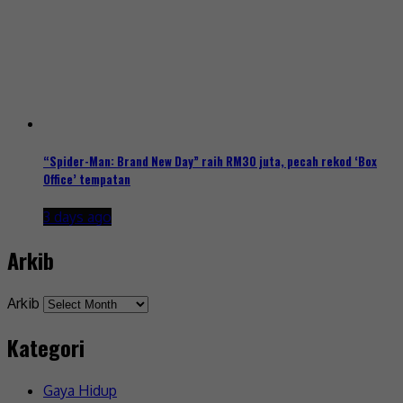
“Spider-Man: Brand New Day” raih RM30 juta, pecah rekod ‘Box
Office’ tempatan
3 days ago
Arkib
Arkib
Kategori
Gaya Hidup