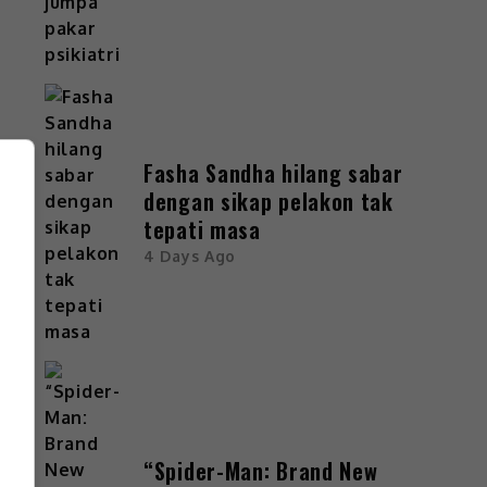
g
Fasha Sandha hilang sabar
dengan sikap pelakon tak
tepati masa
4 Days Ago
“Spider-Man: Brand New