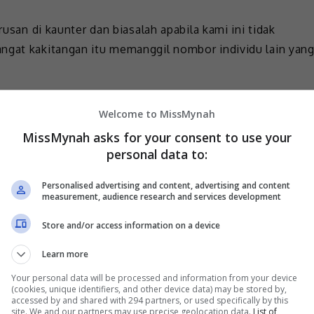
rusan di kaunter dan biasalah apabila kami ini tidak
ngat kakitangan itu memanggil nombor individu lain yan
ngan bekerja, tetapi dari segi layanan percakapan itu
Welcome to MissMynah
dak tahu berkongsi dengan golongan OKU seperti kami.
MissMynah asks for your consent to use your
 itu profesional. Kena belajar teknik komunikasi yang
personal data to:
er yang pandai tukar nada ketika bercakap dan beri
Personalised advertising and content, advertising and content
measurement, audience research and services development
ringkas, tetapi kami bukan datang nak mengemis atau
Store and/or access information on a device
. Jangan ingat kami ini macam orang normal,” katanya
Learn more
Your personal data will be processed and information from your device
(cookies, unique identifiers, and other device data) may be stored by,
accessed by and shared with 294 partners, or used specifically by this
site. We and our partners may use precise geolocation data.
List of