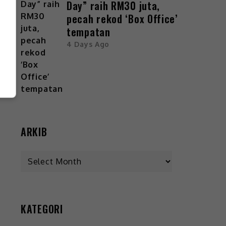
Day” raih RM30 juta,
pecah rekod ‘Box Office’
tempatan
4 Days Ago
ARKIB
KATEGORI