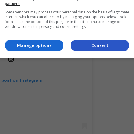
partners.
Some vendors may process your personal data on the basis of legitimate
interest, which you can object to by managing your options below. Look
for a link at the bottom of this page or in the site menu to manage or
withdraw consent in privacy and cookie settings.
Manage options
Consent
s post on Instagram