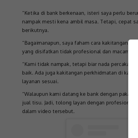
“Ketika di bank berkenaan, isteri saya perlu beru
nampak mesti kena ambil masa. Tetapi, cepat sa
berikutnya.
“Bagaimanapun, saya faham cara kakitangan kewa
yang disifatkan tidak profesional dan macam ti
“Kami tidak nampak, tetapi biar nada percakapan
baik. Ada juga kakitangan perkhidmatan di kaunt
layanan sesuai.
“Walaupun kami datang ke bank dengan pakaian 
jual tisu. Jadi, tolong layan dengan profesional
dalam video tersebut.