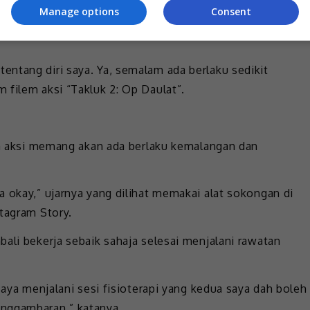
Manage options
Consent
a biasa di lokasi penggambaran filem aksi serta
ntang diri saya. Ya, semalam ada berlaku sedikit
 filem aksi “Takluk 2: Op Daulat”.
lem aksi memang akan ada berlaku kemalangan dan
a okay,” ujarnya yang dilihat memakai alat sokongan di
stagram Story.
ali bekerja sebaik sahaja selesai menjalani rawatan
saya menjalani sesi fisioterapi yang kedua saya dah boleh
enggambaran,” katanya.