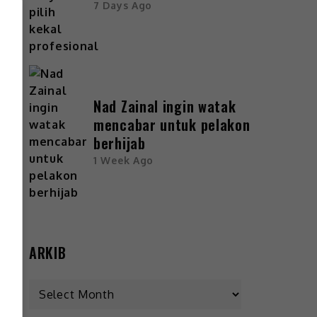
7 Days Ago
Nad Zainal ingin watak
mencabar untuk pelakon
berhijab
1 Week Ago
ARKIB