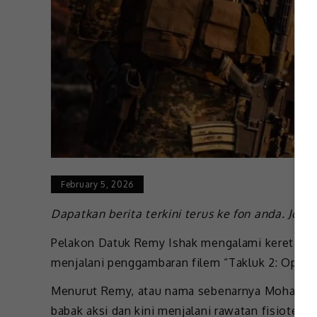
February 5, 2026
Dapatkan berita terkini terus ke fon anda. Join
Pelakon Datuk Remy Ishak mengalami keretakan 
menjalani penggambaran filem “Takluk 2: Op Da
Menurut Remy, atau nama sebenarnya Mohammad
babak aksi dan kini menjalani rawatan fisioterap