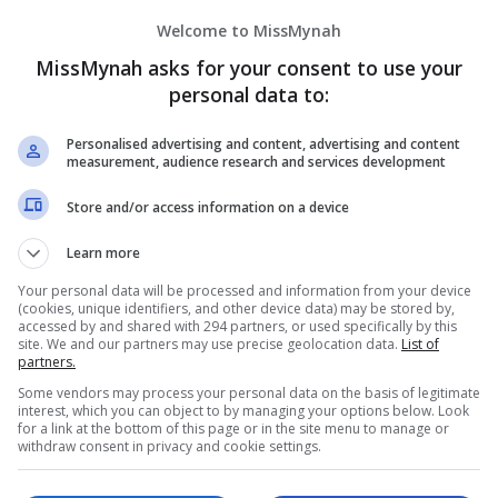
Welcome to MissMynah
MissMynah asks for your consent to use your
personal data to:
Personalised advertising and content, advertising and content
measurement, audience research and services development
Store and/or access information on a device
Learn more
Your personal data will be processed and information from your device
(cookies, unique identifiers, and other device data) may be stored by,
accessed by and shared with 294 partners, or used specifically by this
channel Telegram
kami.
site. We and our partners may use precise geolocation data.
List of
partners.
tulung rusuk akibat terbabit dalam kemalangan ketika
Some vendors may process your personal data on the basis of legitimate
ulat” pada Rabu.
interest, which you can object to by managing your options below. Look
for a link at the bottom of this page or in the site menu to manage or
withdraw consent in privacy and cookie settings.
 Zalimei Ishak, tercedera sewaktu melakonkan satu
i di sebuah pusat perubatan.