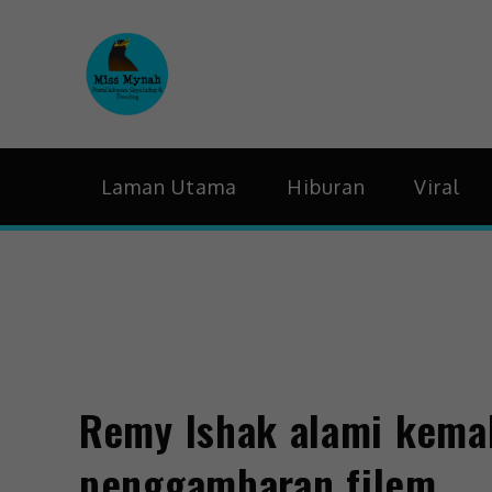
MissMynah
Portal Hiburan, Gaya H
Laman Utama
Hiburan
Viral
Remy Ishak alami kema
penggambaran filem