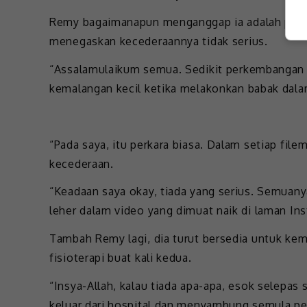
Remy bagaimanapun menganggap ia adalah perkar
menegaskan kecederaannya tidak serius.
“Assalamulaikum semua. Sedikit perkembangan te
kemalangan kecil ketika melakonkan babak dalam
“Pada saya, itu perkara biasa. Dalam setiap fi
kecederaan.
“Keadaan saya okay, tiada yang serius. Semuany
leher dalam video yang dimuat naik di laman In
Tambah Remy lagi, dia turut bersedia untuk kemb
fisioterapi buat kali kedua.
“Insya-Allah, kalau tiada apa-apa, esok selepas 
keluar dari hospital dan menyambung semula p