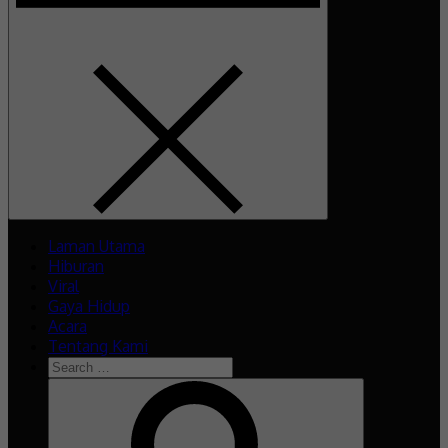
Laman Utama
Hiburan
Viral
Gaya Hidup
Acara
Tentang Kami
Search
for:
Search