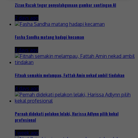
Zizan Razak tegur penyalahgunaan gambar suntingan AI
2 days ago
Fasha Sandha matang hadapi kecaman
3 days ago
Fitnah semakin melampau, Fattah Amin nekad ambil tindakan
4 days ago
Pernah didekati pelakon lelaki, Harissa Adlynn pilih kekal
profesional
1 week ago