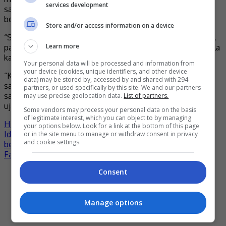
services development
sapa dan berinteraksi dengan sesiapa sahaja biarpun
bergelar figura awam.
Store and/or access information on a device
“Saya okay, nak pandang sebab memang saya figura awam,
Learn more
pandang saja. Saya tak marah, tak makan orang. Takkan pula
kamu nak pandang tiba-tiba saya terus nak pukul.
Your personal data will be processed and information from
your device (cookies, unique identifiers, and other device
“Kepada yang tonton video ini, tegur saja. Mungkin wajah
data) may be stored by, accessed by and shared with 294
saya nampak macam tak sentiasa tersenyum, tetapi tak,
partners, or used specifically by this site. We and our partners
saya sayang kamu semua. Jumpa depan-depan okay saja,”
may use precise geolocation data.
List of partners.
ujarnya.
Some vendors may process your personal data on the basis
of legitimate interest, which you can object to by managing
Hiburan
adam lee
pelakon
selebriti
- by
Nisa
your options below. Look for a link at the bottom of this page
Post
Idea Live Arena tegaskan dakwaan penganjur konsert tidak
or in the site menu to manage or withdraw consent in privacy
and cookie settings.
benar
navigation
Fazura umum bersara bintangi semua drama televisyen
Consent
Terkini
Manage options