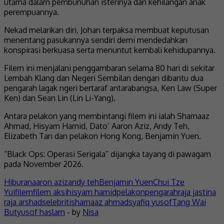
utama dalam pembunuhan isterinya dan kehilangan anak
perempuannya.
Nekad melarikan diri, Johan terpaksa membuat keputusan
menentang pasukannya sendiri demi mendedahkan
konspirasi berkuasa serta menuntut kembali kehidupannya.
Filem ini menjalani penggambaran selama 80 hari di sekitar
Lembah Klang dan Negeri Sembilan dengan dibantu dua
pengarah lagak ngeri bertaraf antarabangsa, Ken Law (Super
Ken) dan Sean Lin (Lin Li-Yang).
Antara pelakon yang membintangi filem ini ialah Sharnaaz
Ahmad, Hisyam Hamid, Dato’ Aaron Aziz, Andy Teh,
Elizabeth Tan dan pelakon Hong Kong, Benjamin Yuen.
“Black Ops: Operasi Serigala” dijangka tayang di pawagam
pada November 2026.
Hiburan
aaron aziz
andy teh
Benjamin Yuen
Chui Tze
Yui
filem
filem aksi
hisyam hamid
pelakon
pengarah
raja jastina
raja arshad
selebriti
sharnaaz ahmad
syafiq yusof
Tang Wai
But
yusof haslam
- by
Nisa