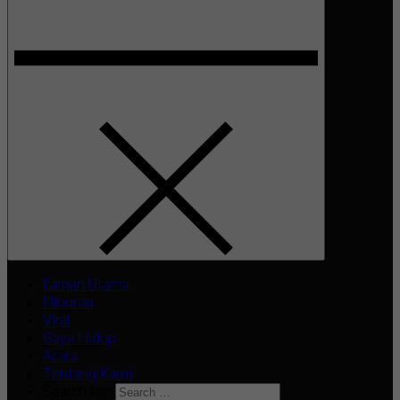
Laman Utama
Hiburan
Viral
Gaya Hidup
Acara
Tentang Kami
Search for: