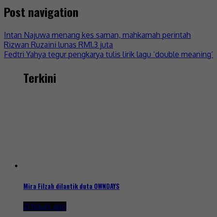
Post navigation
Intan Najuwa menang kes saman, mahkamah perintah
Rizwan Ruzaini lunas RM1.3 juta
Fedtri Yahya tegur pengkarya tulis lirik lagu ‘double meaning’
Terkini
Mira Filzah dilantik duta OWNDAYS
21 hours ago