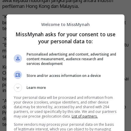
awal kepada hubungan jangka panjang antara industri
perfileman Hong Kong dan Malaysia.
“Kami di One Cool Film amat berbesar hati dapat
bekerjasama dengan Skop Productions, salah satu penerbit
Welcome to MissMynah
terkemuka di Malaysia menerusi “Black Ops”.
MissMynah asks for your consent to use
“Kami komited untuk bekerjasama rapat bagi memastikan
your personal data to:
“Black Ops” dihasilkan pada tahap terbaik, sambil membantu
memperluaskan penembusan filem Malaysia ke pasaran
Personalised advertising and content, advertising and
serantau dan antarabangsa,” katanya.
content measurement, audience research and
services development
Ketua Astro Shaw dan Penerbit Eksekutif Bersama “Black
Ops”, Raja Jastina Raja Arshad menyatakan, Astro Shaw
Store and/or access information on a device
bersedia sepenuhnya untuk memastikan projek ini mencapai
potensi maksima, serta menetapkan piawai baharu bagi
Learn more
industri perfileman tempatan.
Your personal data will be processed and information from
“Astro Shaw amat berbesar hati menjadi sebahagian
your device (cookies, unique identifiers, and other device
daripada projek ini. Hubungan strategik kami bersama Skop
data) may be stored by, accessed by and shared with 294
partners, or used specifically by this site. We and our partners
Productions yang telah terjalin sekian lama kini
may use precise geolocation data.
List of partners.
diperkukuhkan lagi melalui kolaborasi bersama penerbit
terkemuka dari Hong Kong.
Some vendors may process your personal data on the basis
of legitimate interest, which you can object to by managing