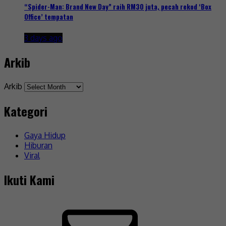
“Spider-Man: Brand New Day” raih RM30 juta, pecah rekod ‘Box
Office’ tempatan
3 days ago
Arkib
Arkib
Kategori
Gaya Hidup
Hiburan
Viral
Ikuti Kami