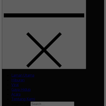
Laman Utama
Hiburan
Viral
Gaya Hidup
Acara
Tentang Kami
Search for: