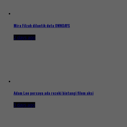
Mira Filzah dilantik duta OWNDAYS
2 days ago
Adam Lee percaya ada rezeki bintangi filem aksi
3 days ago