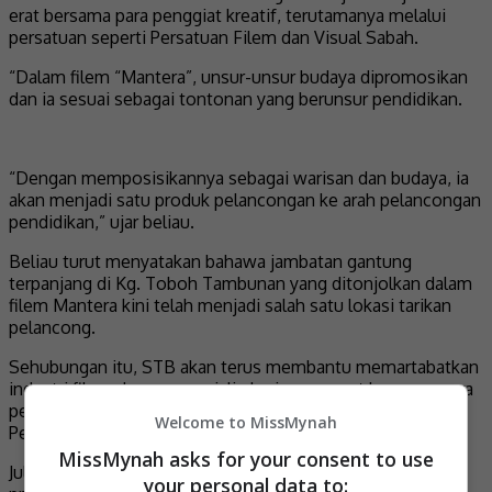
erat bersama para penggiat kreatif, terutamanya melalui
persatuan seperti Persatuan Filem dan Visual Sabah.
“Dalam filem “Mantera”, unsur-unsur budaya dipromosikan
dan ia sesuai sebagai tontonan yang berunsur pendidikan.
“Dengan memposisikannya sebagai warisan dan budaya, ia
akan menjadi satu produk pelancongan ke arah pelancongan
pendidikan,” ujar beliau.
Beliau turut menyatakan bahawa jambatan gantung
terpanjang di Kg. Toboh Tambunan yang ditonjolkan dalam
filem Mantera kini telah menjadi salah satu lokasi tarikan
pelancong.
Sehubungan itu, STB akan terus membantu memartabatkan
industri filem dengan menjalin kerjasama erat bersama para
penggiat kreatif, terutamanya melalui persatuan seperti
Welcome to MissMynah
Persatuan Filem dan Visual Sabah (SAFVA).
MissMynah asks for your consent to use
Julinus turut berkongsi berita gembira mengenai sebuah
your personal data to: