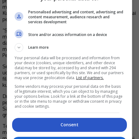
produksi terkenal dari Kollywood, Selatan India, yang telah
membuat tinjauan lokasi di beberapa tempat menarik di
Personalised advertising and content, advertising and
Kundasang dan Ranau. Filem ini dijangka akan menarik ramai
content measurement, audience research and
pelancong ke Sabah apabila ia ditayangkan kelak.
services development
“Saya juga telah memaklumkan kepada Chester Pang,
Store and/or access information on a device
mengenai kesediaan Presiden Persatuan Filem India untuk
datang ke Sabah pada bulan November depan bagi
Learn more
mengadakan perbincangan dan libatsama bersama
Persatuan Filem dan Visual Sabah,” ujar beliau.
Your personal data will be processed and information from
your device (cookies, unique identifiers, and other device
Sementara itu, Prof. Dr. Zairul Anuar Md. Dawam dalam
data) may be stored by, accessed by and shared with 294
ucapannya berkata UMS baru sahaja membuka program
partners, or used specifically by this site. We and our partners
may use precise geolocation data.
List of partners.
filem dan telah menerima seramai 35 pelajar untuk
kumpulan pertama.
Some vendors may process your personal data on the basis
of legitimate interest, which you can object to by managing
Dr. Zairul, yang juga Dekan ASTiF, UMS, optimis bahawa
your options below. Look for a link at the bottom of this page
or in the site menu to manage or withdraw consent in privacy
pembangunan industri kreatif dan filem yang mapan di
and cookie settings.
Sabah akan membuka peluang kerjaya yang luas kepada
graduan-graduan UMS dalam bidang yang mereka ceburi.
Consent
Terdahulu, pengarah filem “Mantera”, Chester Pang,
memaklumkan bahawa penghasilan novel “Mantera”
mengambil masa hampir setahun untuk disiapkan. Novel ini