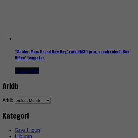
“Spider-Man: Brand New Day” raih RM30 juta, pecah rekod ‘Box
Office’ tempatan
4 days ago
Arkib
Arkib
Kategori
Gaya Hidup
Hiburan