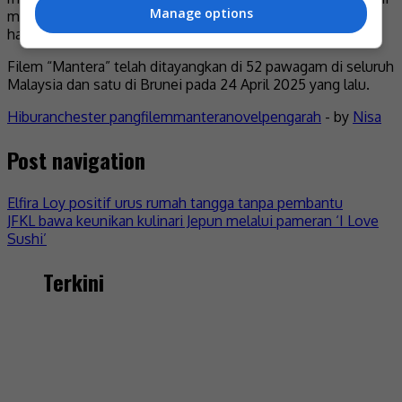
Manage options
merupakan adaptasi pertama beliau dari layar perak ke
halaman buku, hasil karya penulis Zura Anwar.
Filem “Mantera” telah ditayangkan di 52 pawagam di seluruh
Malaysia dan satu di Brunei pada 24 April 2025 yang lalu.
Hiburan
chester pang
filem
mantera
novel
pengarah
- by
Nisa
Post navigation
Elfira Loy positif urus rumah tangga tanpa pembantu
JFKL bawa keunikan kulinari Jepun melalui pameran ‘I Love
Sushi’
Terkini