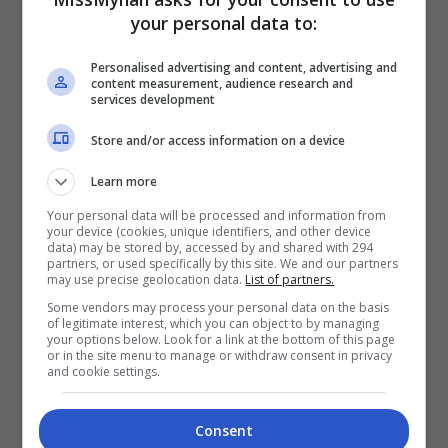
menghadapi fasa kehidupan baharu ini,” ujarnya.
your personal data to:
Personalised advertising and content, advertising and
content measurement, audience research and
services development
Store and/or access information on a device
Learn more
Your personal data will be processed and information from
your device (cookies, unique identifiers, and other device
data) may be stored by, accessed by and shared with 294
partners, or used specifically by this site. We and our partners
may use precise geolocation data.
List of partners.
Some vendors may process your personal data on the basis
of legitimate interest, which you can object to by managing
your options below. Look for a link at the bottom of this page
or in the site menu to manage or withdraw consent in privacy
and cookie settings.
Consent