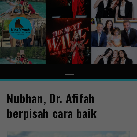
MissMynah
Portal Hiburan, Gaya Hidup
& Trending
Nubhan, Dr. Afifah
berpisah cara baik