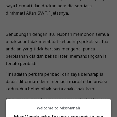
saya hormati dan doakan agar dia sentiasa
dirahmati Allah SWT,” jelasnya.
Sehubungan dengan itu, Nubhan memohon semua
pihak agar tidak membuat sebarang spekulasi atau
andaian yang tidak berasas mengenai punca
perpisahan dia dan bekas isteri memandangkan ia
terlalu peribadi.
“Ini adalah perkara peribadi dan saya berharap ia
dapat dihormati demi menjaga maruah dan privasi
kedua-dua belah pihak serta anak-anak kami.
“Saya juga memohon agar doa yang baik diberikan
kepada saya, bekas isteri dan keluarga agar kami
Welcome to MissMynah
terus kuat serta diberi ketenangan dalam
MissMynah asks for your consent to use