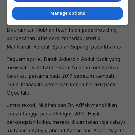
Manage options
Difahamkan Nubhan telah hadir pada prosiding
pengesahan lafaz cerai terhadap isteri di
Mahkamah Rendah Syariah Sepang, pada Khamis.
Peguam syarie, Datuk Akberdin Abdul Kadir yang
mewakili Dr Afifah berkata, Nubhan melafazkan
cerai kali pertama pada 2017 sebelum kembali
rujuk, manakala perceraian kedua berlaku pada
Ogos lalu.
Untuk rekod, Nubhan dan Dr. Afifah mendirikan
rumah tangga pada 29 Ogos 2015. Hasil
perkongsian hidup, mereka dikurniakan tiga cahaya
mata iaitu Aafiya, Ahmad Aaffan dan Afzan Nayille.