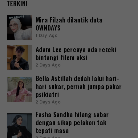
TERKINI
Mira Filzah dilantik duta
OWNDAYS
1 Day Ago
Adam Lee percaya ada rezeki
bintangi filem aksi
2 Days Ago
Bella Astillah dedah lalui hari-
hari sukar, pernah jumpa pakar
psikiatri
2 Days Ago
Fasha Sandha hilang sabar
dengan sikap pelakon tak
tepati masa
3 Days Ago