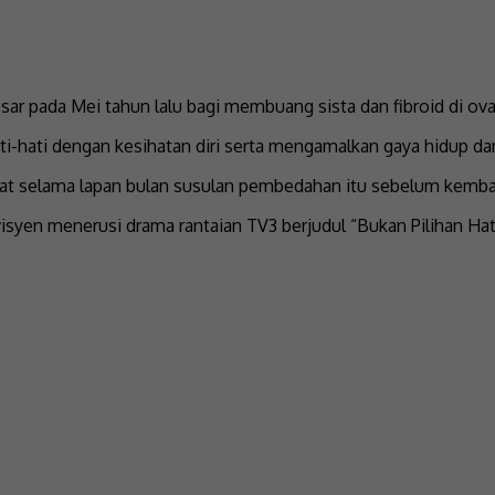
r pada Mei tahun lalu bagi membuang sista dan fibroid di ovar
ati-hati dengan kesihatan diri serta mengamalkan gaya hidup d
ehat selama lapan bulan susulan pembedahan itu sebelum kemba
syen menerusi drama rantaian TV3 berjudul “Bukan Pilihan Hat