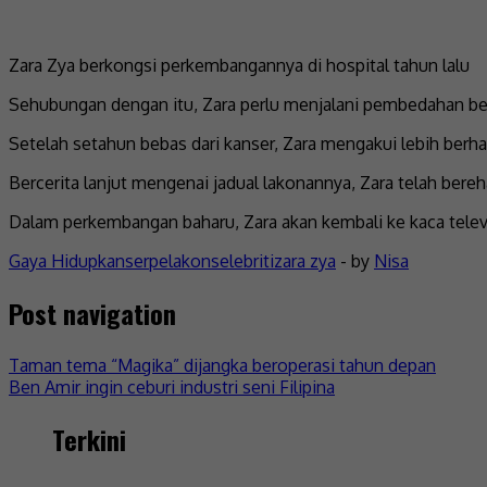
Zara Zya berkongsi perkembangannya di hospital tahun lalu
Sehubungan dengan itu, Zara perlu menjalani pembedahan besa
Setelah setahun bebas dari kanser, Zara mengakui lebih berh
Bercerita lanjut mengenai jadual lakonannya, Zara telah ber
Dalam perkembangan baharu, Zara akan kembali ke kaca televi
Gaya Hidup
kanser
pelakon
selebriti
zara zya
- by
Nisa
Post navigation
Taman tema “Magika” dijangka beroperasi tahun depan
Ben Amir ingin ceburi industri seni Filipina
Terkini