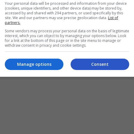
Your personal data will be processed and information from your device
(cookies, unique identifiers, and other device data) may be stored by,
accessed by and shared with 294 partners, or used specifically by this
site. We and our partners may use precise geolocation data.
List of
partners.
Some vendors may process your personal data on the basis of legitimate
interest, which you can object to by managing your options below. Look
for a link at the bottom of this page or in the site menu to manage or
withdraw consent in privacy and cookie settings.
Manage options
Consent