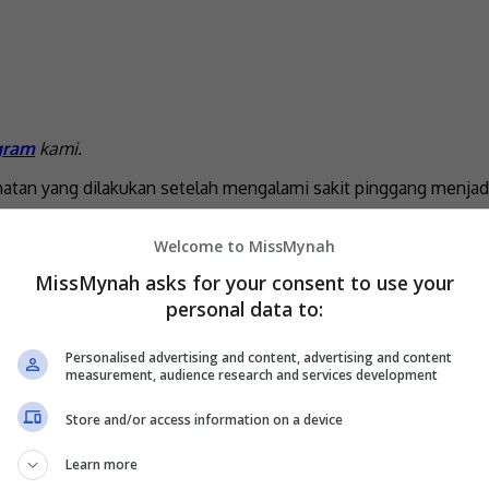
gram
kami.
atan yang dilakukan setelah mengalami sakit pinggang menja
inuddin, doktor mengesahkan dia menghidap kanser tahap sat
Welcome to MissMynah
MissMynah asks for your consent to use your
kit, susah berdiri atau baring lama, dan tidak boleh angkat ber
personal data to:
riksaan itu, saya mungkin tidak sedar kanser sudah berada di 
Personalised advertising and content, advertising and content
measurement, audience research and services development
Store and/or access information on a device
Learn more