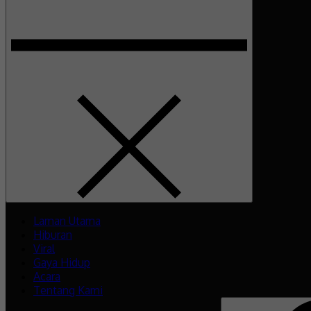
Laman Utama
Hiburan
Viral
Gaya Hidup
Acara
Tentang Kami