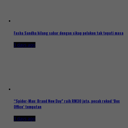
Fasha Sandha hilang sabar dengan sikap pelakon tak tepati masa
3 days ago
“Spider-Man: Brand New Day” raih RM30 juta, pecah rekod ‘Box
Office’ tempatan
3 days ago