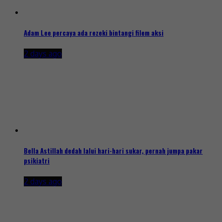
Adam Lee percaya ada rezeki bintangi filem aksi
2 days ago
Bella Astillah dedah lalui hari-hari sukar, pernah jumpa pakar
psikiatri
2 days ago