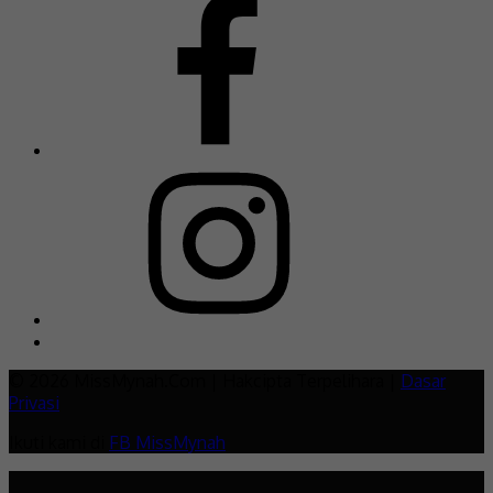
© 2026 MissMynah.Com | Hakcipta Terpelihara |
Dasar
Privasi
Ikuti kami di
FB MissMynah