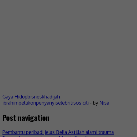
Gaya Hidup
bisnes
khadijah
ibrahim
pelakon
penyanyi
selebriti
sos cili
- by
Nisa
Post navigation
Pembantu peribadi jelas Bella Astillah alami trauma