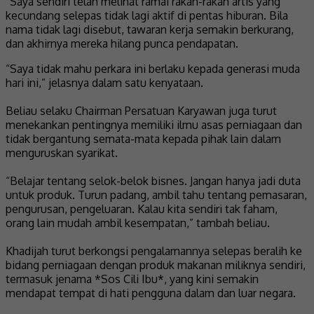
“Saya sendiri telah melihat ramai rakan-rakan artis yang
kecundang selepas tidak lagi aktif di pentas hiburan. Bila
nama tidak lagi disebut, tawaran kerja semakin berkurang,
dan akhirnya mereka hilang punca pendapatan.
“Saya tidak mahu perkara ini berlaku kepada generasi muda
hari ini,” jelasnya dalam satu kenyataan.
Beliau selaku Chairman Persatuan Karyawan juga turut
menekankan pentingnya memiliki ilmu asas perniagaan dan
tidak bergantung semata-mata kepada pihak lain dalam
menguruskan syarikat.
“Belajar tentang selok-belok bisnes. Jangan hanya jadi duta
untuk produk. Turun padang, ambil tahu tentang pemasaran,
pengurusan, pengeluaran. Kalau kita sendiri tak faham,
orang lain mudah ambil kesempatan,” tambah beliau.
Khadijah turut berkongsi pengalamannya selepas beralih ke
bidang perniagaan dengan produk makanan miliknya sendiri,
termasuk jenama *Sos Cili Ibu*, yang kini semakin
mendapat tempat di hati pengguna dalam dan luar negara.