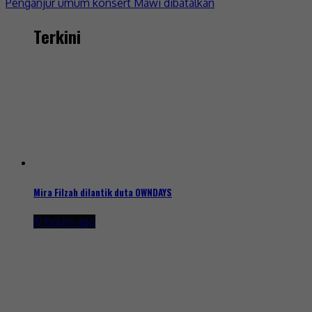
Penganjur umum konsert Mawi dibatalkan
Terkini
Mira Filzah dilantik duta OWNDAYS
19 hours ago