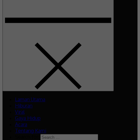
Laman Utama
Hiburan
Viral
Gaya Hidup
Acara
Tentang Kami
Search for: