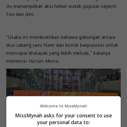
itu menampilkan aksi hebat watak popular seperti
Fox dan Jimi.
“Usaha ini membuktikan bahawa gabungan antara
dua cabang seni filem dan komik berpotensi untuk
mencapai khalayak yang lebih meluas,” katanya
menerusi
Harian Metro
.
Welcome to MissMynah
MissMynah asks for your consent to use
your personal data to: