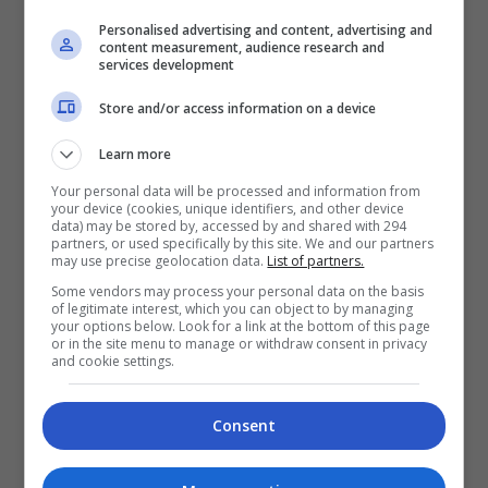
Personalised advertising and content, advertising and
content measurement, audience research and
services development
Store and/or access information on a device
Pelakon filem “Klepet” Aedy Asyraf dan Nadhir
Nasar turut hadir memeriahkan pelancaran
Learn more
‘UNDER 18 x KLEPET Exclusive Box’
Your personal data will be processed and information from
your device (cookies, unique identifiers, and other device
data) may be stored by, accessed by and shared with 294
‘UNDER 18 x KLEPET Exclusive Box’ dijual pada
partners, or used specifically by this site. We and our partners
may use precise geolocation data.
List of partners.
harga promosi RM99 di PBAKL, di mana harga
Some vendors may process your personal data on the basis
asalnya adalah RM120. Set itu merangkumi komik
of legitimate interest, which you can object to by managing
your options below. Look for a link at the bottom of this page
eksklusif karya pelukis Zint Lu, ‘hoodie’, pelekat
or in the site menu to manage or withdraw consent in privacy
koleksi dan ‘lanyard’ istimewa.
and cookie settings.
Filem “Klepet” yang dibintangi pelakon Meerqeen,
Consent
Aedy Ashraf dan Nadhir Nasar, mengisahkan tiga
sahabat, Pali, Jani dan Wadi yang terseret dalam