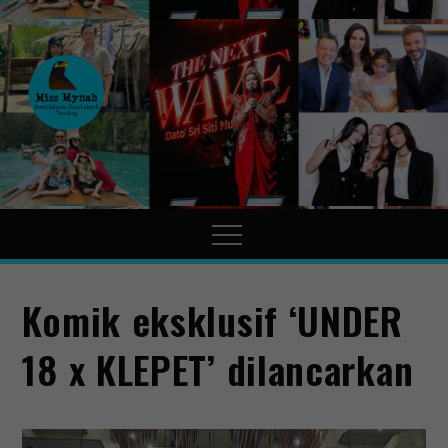
MissMynah
Portal Hiburan, Gaya Hidup
& Trending
Komik eksklusif ‘UNDER
18 x KLEPET’ dilancarkan