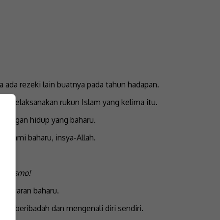
a ada rezeki lain buatnya pada tahun hadapan.
gi melaksanakan rukun Islam yang kelima itu.
pasangan hidup yang baharu.
a suami baharu, insya-Allah.
si
Kosmo!
 tawaran baharu.
k beribadah dan mengenali diri sendiri.