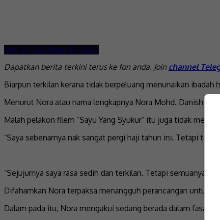
May 29, 2025
May 30, 2025
Dapatkan berita terkini terus ke fon anda. Join
channel Tele
Biarpun terkilan kerana tidak berpeluang menunaikan ibadah h
Menurut Nora atau nama lengkapnya Nora Mohd. Danish Hanif,
Malah pelakon filem “Sayu Yang Syukur” itu juga tidak meno
“Saya sebenarnya nak sangat pergi haji tahun ini. Tetapi tida
“Sejujurnya saya rasa sedih dan terkilan. Tetapi semuanya 
Difahamkan Nora terpaksa menangguh perancangan untuk menun
Dalam pada itu, Nora mengakui sedang berada dalam fasa unt