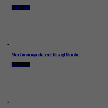
2 days ago
Adam Lee percaya ada rezeki bintangi filem aksi
3 days ago