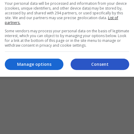
ru bagi koleksi abaya Oasis jenama Amber bersama dua lagi sele
Your personal data will be processed and information from your device
(cookies, unique identifiers, and other device data) may be stored by,
accessed by and shared with 294 partners, or used specifically by this
site. We and our partners may use precise geolocation data.
List of
partners.
Some vendors may process your personal data on the basis of legitimate
interest, which you can object to by managing your options below. Look
for a link at the bottom of this page or in the site menu to manage or
Arena
withdraw consent in privacy and cookie settings.
Manage options
Consent