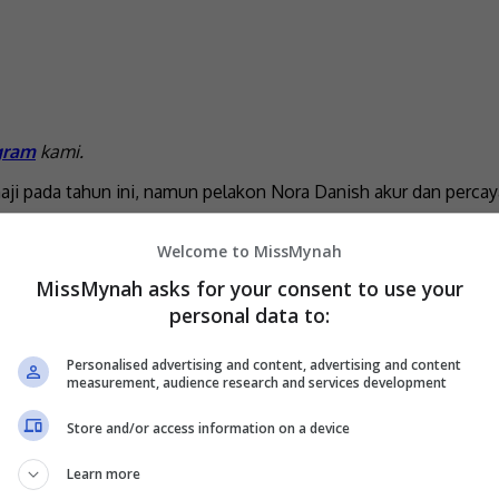
gram
kami.
aji pada tahun ini, namun pelakon Nora Danish akur dan percay
 dia meletakkan harapan tinggi untuk berada di Tanah Suci ba
Welcome to MissMynah
lak kemungkinan sekiranya dia dapat menunaikan haji bersama 
MissMynah asks for your consent to use your
k ada rezeki. Allah kata belum lagi. Mungkin tahun depan bersam
personal data to:
Personalised advertising and content, advertising and content
measurement, audience research and services development
kuasa Allah SWT. Kita hanya mampu merancang,” ujarnya meneru
Store and/or access information on a device
aikan haji kerana terikat dengan jadual kerja serta beberapa
uk mendekatkan diri dengan Allah, memberi tumpuan utama untu
Learn more