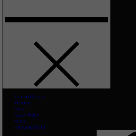
Laman Utama
Hiburan
Viral
Gaya Hidup
Acara
Tentang Kami