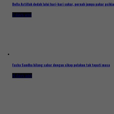
Bella Astillah dedah lalui hari-hari sukar, pernah jumpa pakar psikia
3 days ago
Fasha Sandha hilang sabar dengan sikap pelakon tak tepati masa
4 days ago