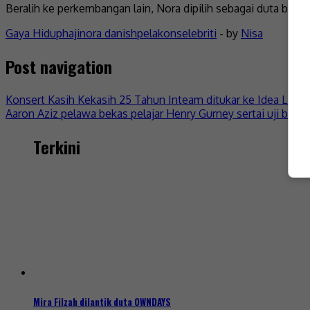
Beralih ke perkembangan lain, Nora dipilih sebagai duta baha
Gaya Hidup
haji
nora danish
pelakon
selebriti
- by
Nisa
Post navigation
Konsert Kasih Kekasih 25 Tahun Inteam ditukar ke Idea Live 
Aaron Aziz pelawa bekas pelajar Henry Gurney sertai uji bakat
Terkini
Mira Filzah dilantik duta OWNDAYS