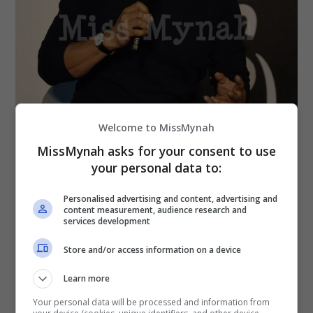
Welcome to MissMynah
MissMynah asks for your consent to use
your personal data to:
Personalised advertising and content, advertising and
content measurement, audience research and
services development
Bercerita lanjut mengenai pengalaman berlakon
Store and/or access information on a device
dengan Rosyam dan juga Datuk Remy Ishak, Nas
mengakui tidak berdepan masalah untuk
Learn more
bekerjasama dengan dua pelakon legenda itu.
Your personal data will be processed and information from