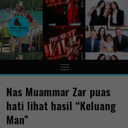
MissMynah
Portal Hiburan, Gaya Hidup
& Trending
Nas Muammar Zar puas
hati lihat hasil “Keluang
Man”