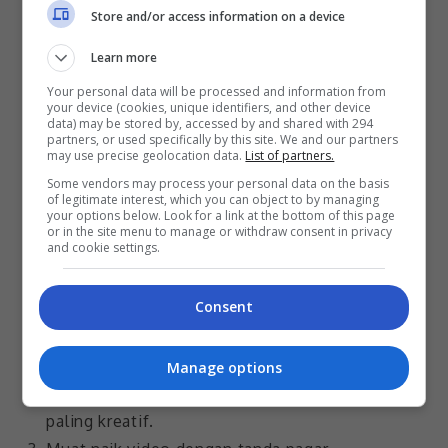
Store and/or access information on a device
Learn more
Bagi membangkitkan lagi kemeriahan Aidilfitri,
Your personal data will be processed and information from
your device (cookies, unique identifiers, and other device
orang ramai juga boleh menonjolkan kreativiti
data) may be stored by, accessed by and shared with 294
partners, or used specifically by this site. We and our partners
masing-masing dalam peraduan Raya Penuh Drama
may use precise geolocation data.
List of partners.
Challenge dan rebut peluang untuk beraya dengan
Some vendors may process your personal data on the basis
Syafiq Kyle serta menangi hadiah bernilai sehingga
of legitimate interest, which you can object to by managing
your options below. Look for a link at the bottom of this page
RM37,000.
or in the site menu to manage or withdraw consent in privacy
and cookie settings.
Caranya penyertaan peraduan Raya Penuh Drama
Challenge ialah:
Consent
‘Stitch’ atau muat turun templat video Syafiq
Kyle.
Manage options
Sambung video tersebut dengan jalan cerita
paling kreatif.