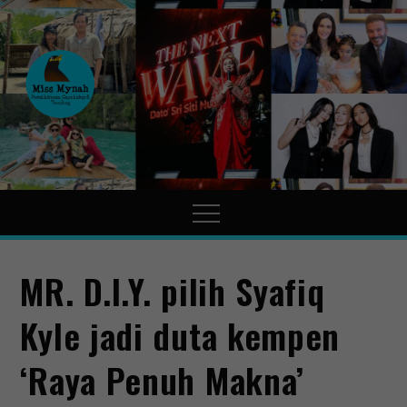
MissMynah
Portal Hiburan, Gaya Hidup
& Trending
MR. D.I.Y. pilih Syafiq
Kyle jadi duta kempen
‘Raya Penuh Makna’