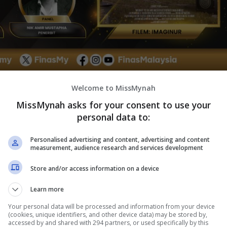
Welcome to MissMynah
MissMynah asks for your consent to use your
personal data to:
Personalised advertising and content, advertising and content
measurement, audience research and services development
channel Telegram
kami.
Store and/or access information on a device
FINAS) menganjurkan sesi tayangan dan apresiasi filem
e-33 selama lima hari, mulai 2 Disember hingga 6
Learn more
Your personal data will be processed and information from your device
(cookies, unique identifiers, and other device data) may be stored by,
ogram ini membabitkan tayangan filem-filem yang
accessed by and shared with 294 partners, or used specifically by this