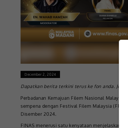
December 2, 2024
Dapatkan berita terkini terus ke fon anda. Join
Perbadanan Kemajuan Filem Nasional Malaysia (
sempena dengan Festival Filem Malaysia (FFM) K
Disember 2024.
FINAS menerusi satu kenyataan menjelaskan pr