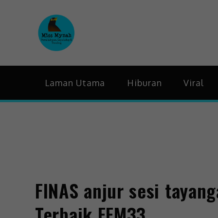
MissMynah
Portal Hiburan, Gaya H
Laman Utama
Hiburan
Viral
FINAS anjur sesi tayang
Terbaik FFM33