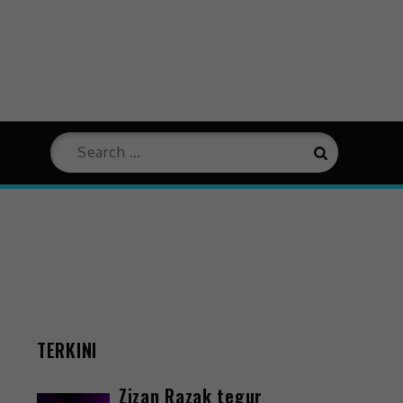
m
TERKINI
Zizan Razak tegur