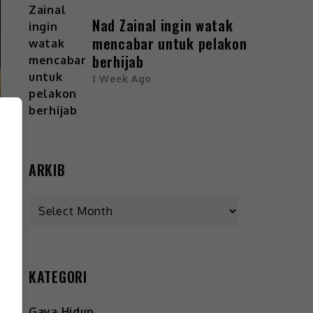
Nad Zainal ingin watak
mencabar untuk pelakon
berhijab
1 Week Ago
ARKIB
KATEGORI
Gaya Hidup