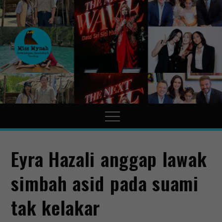
MissMynah
Portal Hiburan, Gaya Hidup
& Trending
Eyra Hazali anggap lawak
simbah asid pada suami
tak kelakar