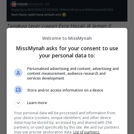
Tangkap layar ciapan Eyra Hazali di laman X
Welcome to MissMynah
Bagaimanapun, individu yang dipercayai berasal
MissMynah asks for your consent to use
dari negara seberang itu dilihat sudah pun
your personal data to:
memadam ciapan dan akaun X miliknya selepas
menerima kecaman daripada wargamaya.
Personalised advertising and content, advertising and
content measurement, audience research and
services development
Store and/or access information on a device
Malah, wargamaya turut menasihatkan Eyra agar
mengambil tindakan undang-undang dan
Learn more
melaporkan perkara yang mengancam keselamatan
Your personal data will be processed and information from
keluarganya itu kepada pihak polis.
your device (cookies, unique identifiers, and other device
data) may be stored by, accessed by and shared with 294
partners, or used specifically by this site. We and our partners
Terdahulu, Eyra memohon orang ramai untuk
may use precise geolocation data.
List of partners.