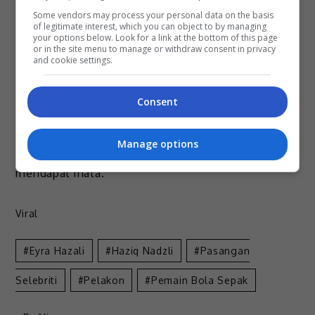
menjaga percakapan kerana kesal dengan tindakan
Some vendors may process your personal data on the basis
sesetengah pihak yang sanggup mendoakan agar
of legitimate interest, which you can object to by managing
your options below. Look for a link at the bottom of this page
suaminya lumpuh serta turut mengaitkan anak-anak
or in the site menu to manage or withdraw consent in privacy
and cookie settings.
mereka.
Perkara ini berikutan kekalahan pasukan Harimau
Consent
Malaya dalam aksi ketiga Kumpulan A Piala ASEAN
menentang Thailand pada Sabtu lalu dan kesalahan
Manage options
Haziq dikatakan menjadi punca pasukan lawan
mendapat mata.
Viral
Eyra Hazali
Haziq Nadzli
Pasangan
Selebriti
Pelakon
Pemain Bola Sepak