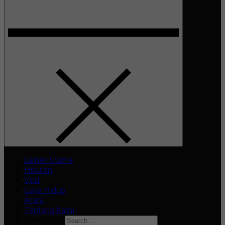
Laman Utama
Hiburan
Viral
Gaya Hidup
Acara
Tentang Kami
Search for: