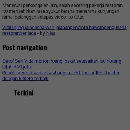
Menerusi perkongsian lain, salah seorang pekerja restoran
itu menzahirkan rasa syukur kerana menerima kunjungan
ramai pelanggan selepas video itu tular.
Viral
anjing jalanan
haiwan jalanan
pencinta haiwan
pengusaha
restoran
peniaga
- by
Nisa
Post navigation
Dato’ Seri Vida mohon ruang, bakal selesaikan isu hutang
lebih RM1 juta
Penuhi permintaan antarabangsa, JFKL lancar JFF Theater
dengan 8 filem terbaik
Terkini