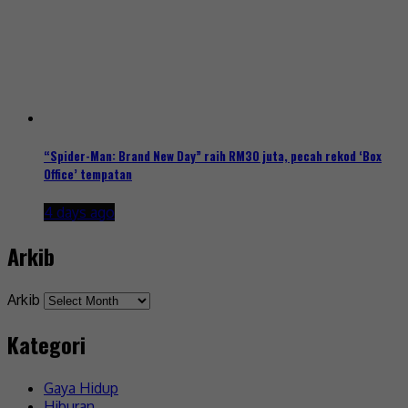
“Spider-Man: Brand New Day” raih RM30 juta, pecah rekod ‘Box
Office’ tempatan
4 days ago
Arkib
Arkib
Kategori
Gaya Hidup
Hiburan