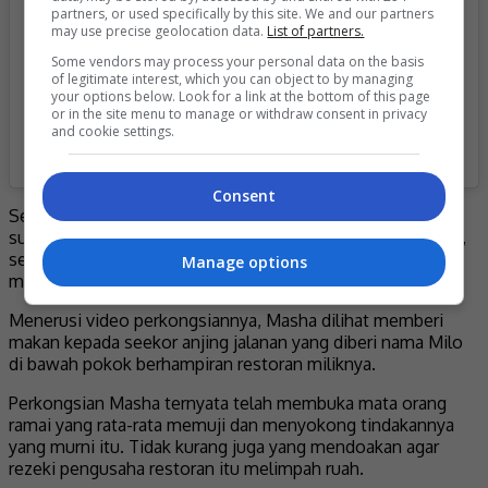
partners, or used specifically by this site. We and our partners
may use precise geolocation data.
List of partners.
Some vendors may process your personal data on the basis
of legitimate interest, which you can object to by managing
your options below. Look for a link at the bottom of this page
or in the site menu to manage or withdraw consent in privacy
and cookie settings.
A post shared by Salai Star (@salaistar_)
Consent
Sehubungan dengan itu, Masha menyeru orang ramai
supaya bersikap lebih terbuka dan tidak cepat menghakimi,
serta mengingatkan bahawa setiap perbuatan baik akan
Manage options
mendapat ganjaran pahala.
Menerusi video perkongsiannya, Masha dilihat memberi
makan kepada seekor anjing jalanan yang diberi nama Milo
di bawah pokok berhampiran restoran miliknya.
Perkongsian Masha ternyata telah membuka mata orang
ramai yang rata-rata memuji dan menyokong tindakannya
yang murni itu. Tidak kurang juga yang mendoakan agar
rezeki pengusaha restoran itu melimpah ruah.