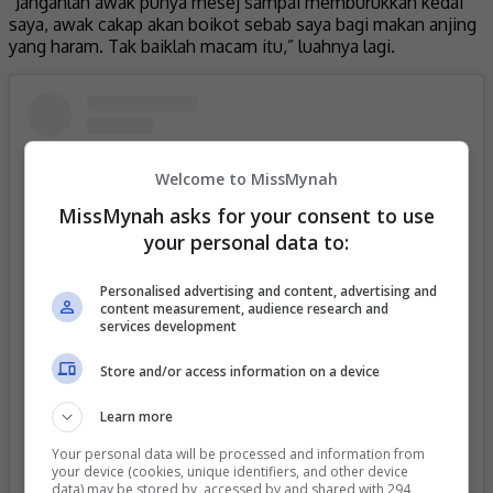
“Janganlah awak punya mesej sampai memburukkan kedai
saya, awak cakap akan boikot sebab saya bagi makan anjing
yang haram. Tak baiklah macam itu,” luahnya lagi.
Welcome to MissMynah
MissMynah asks for your consent to use
your personal data to:
Personalised advertising and content, advertising and
content measurement, audience research and
services development
Store and/or access information on a device
View this post on Instagram
Learn more
Your personal data will be processed and information from
your device (cookies, unique identifiers, and other device
data) may be stored by, accessed by and shared with 294