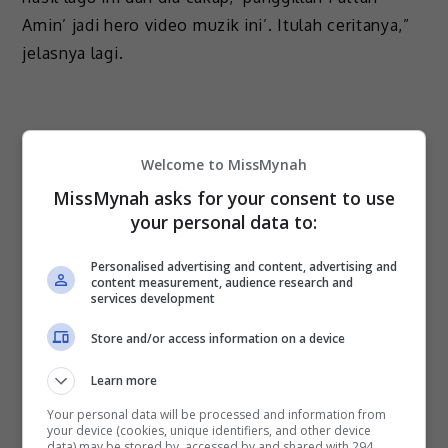
Amin’ jadi hero video muzik ini’. Itulah ceritanya,”
jelasnya lagi.
Welcome to MissMynah
MissMynah asks for your consent to use
your personal data to:
Personalised advertising and content, advertising and
content measurement, audience research and
services development
Store and/or access information on a device
Learn more
Your personal data will be processed and information from
your device (cookies, unique identifiers, and other device
data) may be stored by, accessed by and shared with 294