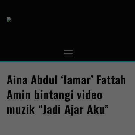
MissMynah
Portal Hiburan, Gaya
Hidup & Trending
Aina Abdul ‘lamar’ Fattah
Amin bintangi video
muzik “Jadi Ajar Aku”