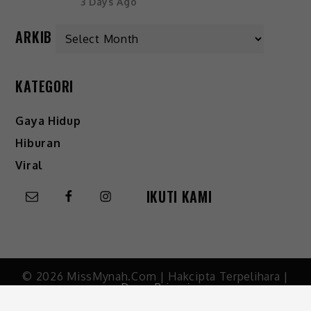
3 Days Ago
ARKIB
KATEGORI
Gaya Hidup
Hiburan
Viral
IKUTI KAMI
© 2026 MissMynah.Com | Hakcipta Terpelihara |
Dasar Privasi
Ikuti kami di
FB MissMynah