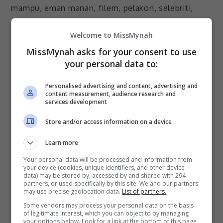
Welcome to MissMynah
Eman Manan bersama pengarah dan barisan
pelakon filem “Takluk: Lahad Datu”
MissMynah asks for your consent to use
your personal data to:
Dalam pada itu, Eman turut meluahkan hasrat
Personalised advertising and content, advertising and
untuk meneruskan kerjayanya dalam bidang
content measurement, audience research and
services development
lakonan selagi kudratnya termampu dan selagi
sesebuah karya yang ditawarkan kepadanya itu
Store and/or access information on a device
tidak melanggar pantang larang, hukum agama
Learn more
serta adat.
Your personal data will be processed and information from
“Kenapa perlu hadkan bidang ini? Adakah kerja ini
your device (cookies, unique identifiers, and other device
data) may be stored by, accessed by and shared with 294
terlarang dan melanggar tatasulila? Apabila
partners, or used specifically by this site. We and our partners
may use precise geolocation data.
List of partners.
sesebuah karya itu tidak melanggar pantang larang
Some vendors may process your personal data on the basis
dan adat, jadi mengapa tidak?
of legitimate interest, which you can object to by managing
your options below. Look for a link at the bottom of this page