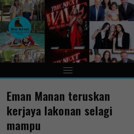
MissMynah
Portal Hiburan, Gaya Hidup
& Trending
Eman Manan teruskan
kerjaya lakonan selagi
mampu